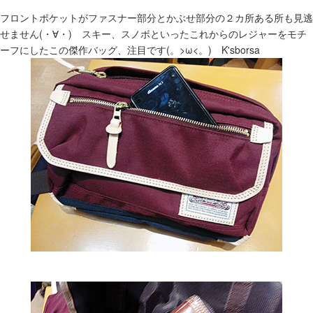
フロントポケットがファスナー部分とかぶせ部分の２カ所ある所も見逃
せません(・∀・) スキー、スノボといったこれからのレジャーをモチ
ーフにしたこの傑作バッグ、注目です(。>ω<。) K'sborsa