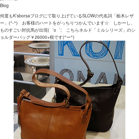
Blog
何度もK’sborsaブログにて取り上げているSLOWの代名詞「栃木レザ
ー」(^-^) お客様のハートをがっちりつかんでいます☆ しかーし、
ものすごい対抗馬が出現(゜o゜; こちらネルド「ミルシリーズ」のシ
ョルダーバッグ￥26000+税です(^ー^)