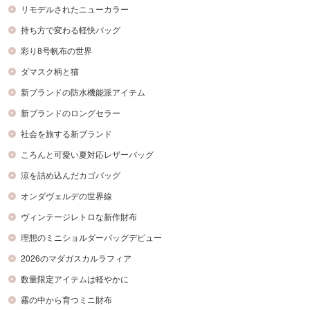
リモデルされたニューカラー
持ち方で変わる軽快バッグ
彩り8号帆布の世界
ダマスク柄と猫
新ブランドの防水機能派アイテム
新ブランドのロングセラー
社会を旅する新ブランド
ころんと可愛い夏対応レザーバッグ
涼を詰め込んだカゴバッグ
オンダヴェルデの世界線
ヴィンテージレトロな新作財布
理想のミニショルダーバッグデビュー
2026のマダガスカルラフィア
数量限定アイテムは軽やかに
霧の中から育つミニ財布