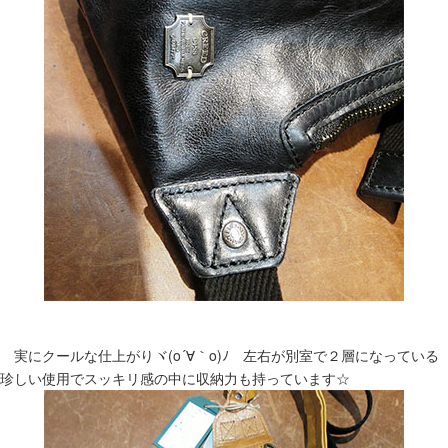
実にクールな仕上がりヾ(o´∀｀o)ﾉ 左右が別室で２層になっている
珍しい使用でスッキリ感の中に収納力も持っています☆