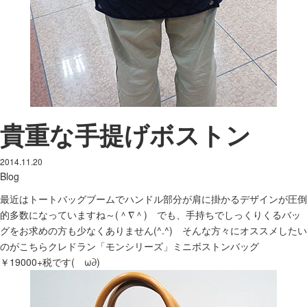
貴重な手提げボストン
2014.11.20
Blog
最近はトートバッグブームでハンドル部分が肩に掛かるデザインが圧倒
的多数になっていますね～(＾∇＾) でも、手持ちでしっくりくるバッ
グをお求めの方も少なくありません(^.^) そんな方々にオススメしたい
のがこちらクレドラン「モンシリーズ」ミニボストンバッグ
￥19000+税です(ゝω∂)