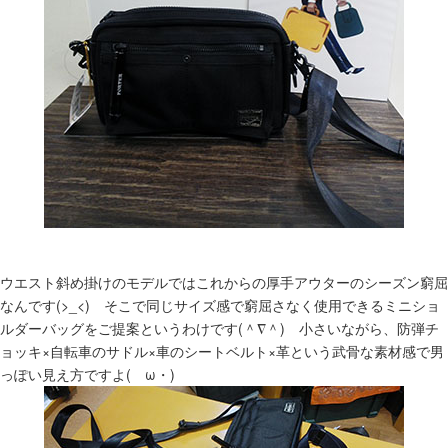
ウエスト斜め掛けのモデルではこれからの厚手アウターのシーズン窮屈
なんです(>_<) そこで同じサイズ感で窮屈さなく使用できるミニショ
ルダーバッグをご提案というわけです(＾∇＾) 小さいながら、防弾チ
ョッキ×自転車のサドル×車のシートベルト×革という武骨な素材感で男
っぽい見え方ですよ(ゝω・)