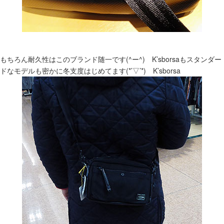
もちろん耐久性はこのブランド随一です(^ー^) K’sborsaもスタンダー
ドなモデルも密かに冬支度はじめてます(*’▽’*) K’sborsa