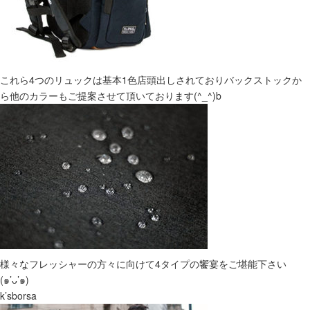
これら4つのリュックは基本1色店頭出しされておりバックストックか
ら他のカラーもご提案させて頂いております(^_^)b
様々なフレッシャーの方々に向けて4タイプの饗宴をご堪能下さい
(๑’ᴗ’๑)
k’sborsa