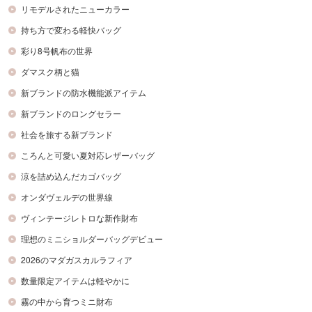
リモデルされたニューカラー
持ち方で変わる軽快バッグ
彩り8号帆布の世界
ダマスク柄と猫
新ブランドの防水機能派アイテム
新ブランドのロングセラー
社会を旅する新ブランド
ころんと可愛い夏対応レザーバッグ
涼を詰め込んだカゴバッグ
オンダヴェルデの世界線
ヴィンテージレトロな新作財布
理想のミニショルダーバッグデビュー
2026のマダガスカルラフィア
数量限定アイテムは軽やかに
霧の中から育つミニ財布