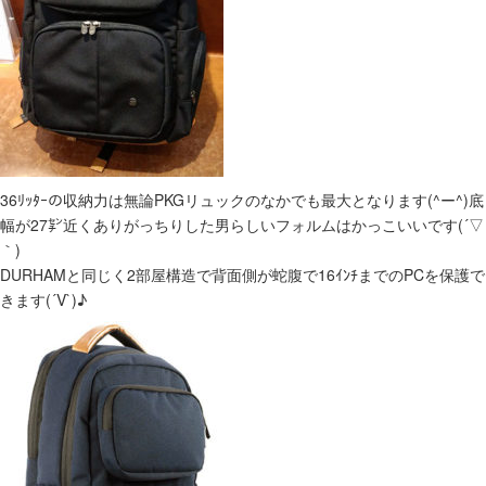
36ﾘｯﾀｰの収納力は無論PKGリュックのなかでも最大となります(^ー^)底
幅が27㌢近くありがっちりした男らしいフォルムはかっこいいです(´▽
｀)
DURHAMと同じく2部屋構造で背面側が蛇腹で16ｲﾝﾁまでのPCを保護で
きます(´V`)♪