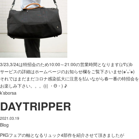
3/23,3/24は特招会のため10:00～21:00の営業時間となります(≧∇≦)b
サービスの詳細はホームページのお知らせ欄をご覧下さいませ(๑’ᴗ’๑)
それではまだまだコロナ感染拡大に注意を払いながら春一番の特招会を
お楽しみ下さい。。。((( ・Θ・) ♪
k’sborsa
DAYTRIPPER
2021.03.19
Blog
PKGフェアの軸となるリュック4部作を紹介させて頂きましたが