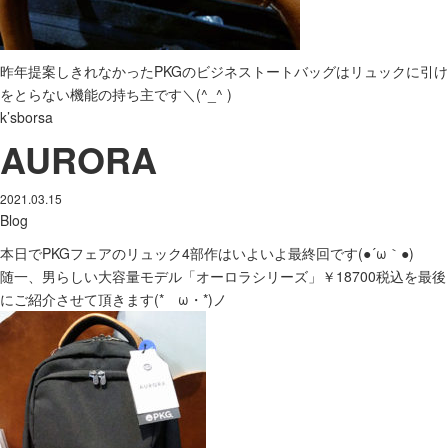
昨年提案しきれなかったPKGのビジネストートバッグはリュックに引け
をとらない機能の持ち主です＼(^_^ )
k’sborsa
AURORA
2021.03.15
Blog
本日でPKGフェアのリュック4部作はいよいよ最終回です(●´ω｀●)
随一、男らしい大容量モデル「オーロラシリーズ」￥18700税込を最後
にご紹介させて頂きます(*ゝω・*)ノ