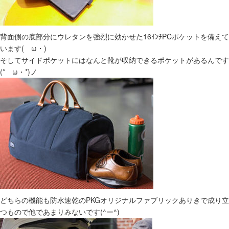
背面側の底部分にウレタンを強烈に効かせた16ｲﾝﾁPCポケットを備えて
います(ゝω・)
そしてサイドポケットにはなんと靴が収納できるポケットがあるんです
(*ゝω・*)ノ
どちらの機能も防水速乾のPKGオリジナルファブリックありきで成り立
つもので他であまりみないです(^ー^)