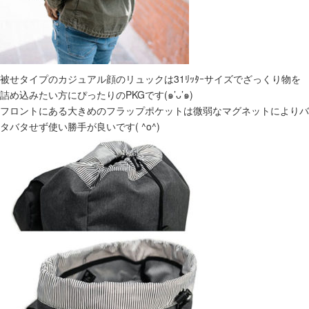
被せタイプのカジュアル顔のリュックは31ﾘｯﾀｰサイズでざっくり物を
詰め込みたい方にぴったりのPKGです(๑’ᴗ’๑)
フロントにある大きめのフラップポケットは微弱なマグネットによりバ
タバタせず使い勝手が良いです( ^o^)