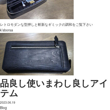
レトロモダンな型押しと斬新なギミックの調和をご覧下さい
k’sborsa
品良し使いまわし良しアイ
テム
2023.06.19
Blog