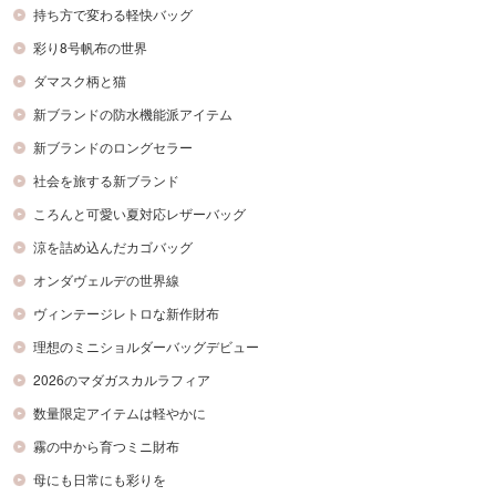
持ち方で変わる軽快バッグ
彩り8号帆布の世界
ダマスク柄と猫
新ブランドの防水機能派アイテム
新ブランドのロングセラー
社会を旅する新ブランド
ころんと可愛い夏対応レザーバッグ
涼を詰め込んだカゴバッグ
オンダヴェルデの世界線
ヴィンテージレトロな新作財布
理想のミニショルダーバッグデビュー
2026のマダガスカルラフィア
数量限定アイテムは軽やかに
霧の中から育つミニ財布
母にも日常にも彩りを