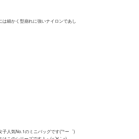
には細かく型崩れに強いナイロンであし
気No.1のミニバッグです(*^ー゜)
このシリーズですよ～(○´∀｀○)