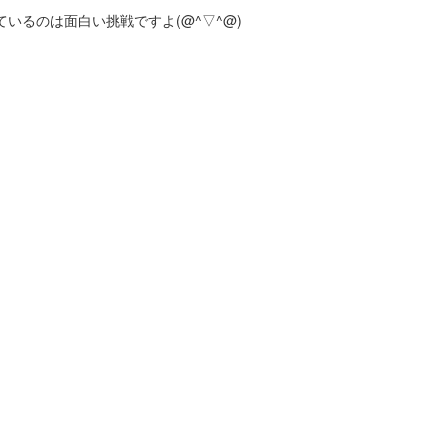
いるのは面白い挑戦ですよ(@^▽^@)