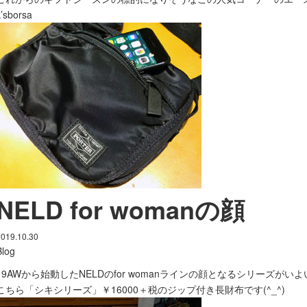
k’sborsa
NELD for womanの顔
2019.10.30
Blog
19AWから始動したNELDのfor womanラインの顔となるシリーズがいよい
こちら「シキシリーズ」￥16000＋税のジップ付き長財布です(^_^)