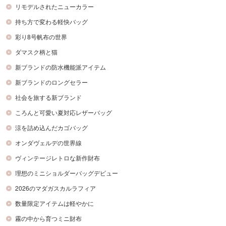
リモデルされたニューカラー
持ち方で変わる軽快バッグ
彩り8号帆布の世界
ダマスク柄と猫
新ブランドの防水機能派アイテム
新ブランドのロングセラー
社会を旅する新ブランド
ころんと可愛い夏対応レザーバッグ
涼を詰め込んだカゴバッグ
オンダヴェルデの世界線
ヴィンテージレトロな新作財布
理想のミニショルダーバッグデビュー
2026のマダガスカルラフィア
数量限定アイテムは軽やかに
霧の中から育つミニ財布