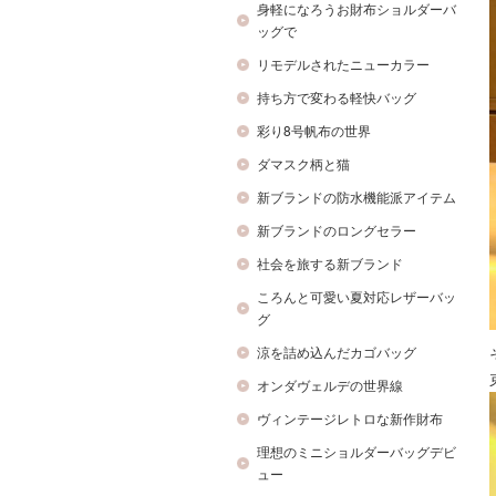
身軽になろうお財布ショルダーバ
ッグで
リモデルされたニューカラー
持ち方で変わる軽快バッグ
彩り8号帆布の世界
ダマスク柄と猫
新ブランドの防水機能派アイテム
新ブランドのロングセラー
社会を旅する新ブランド
ころんと可愛い夏対応レザーバッ
グ
涼を詰め込んだカゴバッグ
オンダヴェルデの世界線
ヴィンテージレトロな新作財布
理想のミニショルダーバッグデビ
ュー