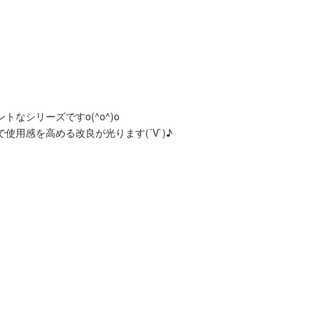
シリーズですo(^o^)o
用感を高める改良が光ります(´V`)♪