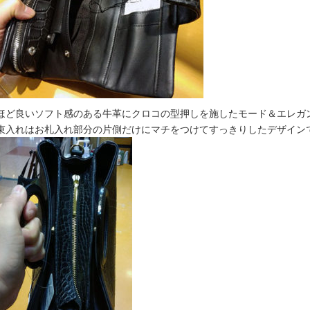
ほど良いソフト感のある牛革にクロコの型押しを施したモード＆エレガントな
束入れはお札入れ部分の片側だけにマチをつけてすっきりしたデザインで使