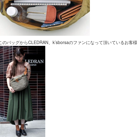
このバッグからCLEDRAN、k’sborsaのファンになって頂いているお客様も