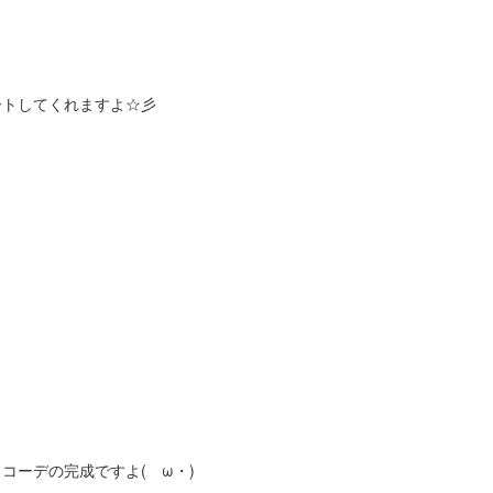
ートしてくれますよ☆彡
コーデの完成ですよ(ゝω・)