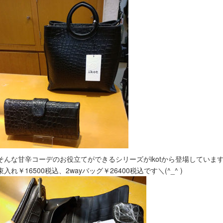
そんな甘辛コーデのお役立てができるシリーズがikotから登場しています(
束入れ￥16500税込、2wayバッグ￥26400税込です＼(^_^ )