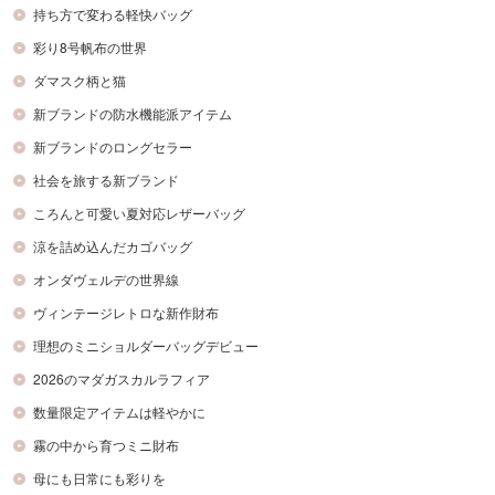
持ち方で変わる軽快バッグ
彩り8号帆布の世界
ダマスク柄と猫
新ブランドの防水機能派アイテム
新ブランドのロングセラー
社会を旅する新ブランド
ころんと可愛い夏対応レザーバッグ
涼を詰め込んだカゴバッグ
オンダヴェルデの世界線
ヴィンテージレトロな新作財布
理想のミニショルダーバッグデビュー
2026のマダガスカルラフィア
数量限定アイテムは軽やかに
霧の中から育つミニ財布
母にも日常にも彩りを