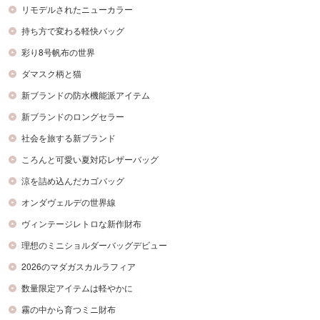
リモデルされたニューカラー
持ち方で変わる軽快バッグ
彩り8号帆布の世界
ダマスク柄と猫
新ブランドの防水機能派アイテム
新ブランドのロングセラー
社会を旅する新ブランド
ころんと可愛い夏対応レザーバッグ
涼を詰め込んだカゴバッグ
オンダヴェルデの世界線
ヴィンテージレトロな新作財布
理想のミニショルダーバッグデビュー
2026のマダガスカルラフィア
数量限定アイテムは軽やかに
霧の中から育つミニ財布