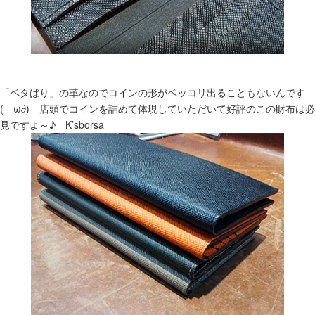
「ベタばり」の革なのでコインの形がベッコリ出ることもないんです
(ゝω∂) 店頭でコインを詰めて体現していただいて好評のこの財布は必
見ですよ～♪ K’sborsa