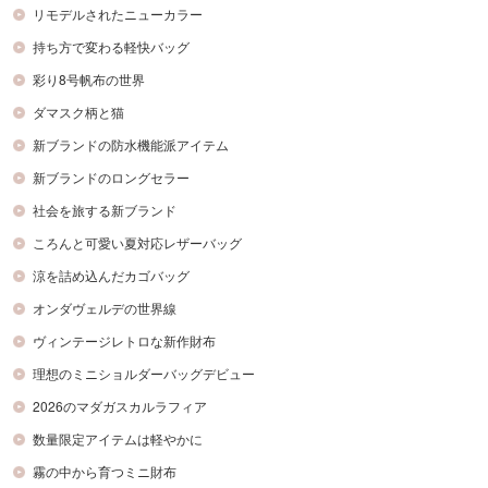
リモデルされたニューカラー
持ち方で変わる軽快バッグ
彩り8号帆布の世界
ダマスク柄と猫
新ブランドの防水機能派アイテム
新ブランドのロングセラー
社会を旅する新ブランド
ころんと可愛い夏対応レザーバッグ
涼を詰め込んだカゴバッグ
オンダヴェルデの世界線
ヴィンテージレトロな新作財布
理想のミニショルダーバッグデビュー
2026のマダガスカルラフィア
数量限定アイテムは軽やかに
霧の中から育つミニ財布