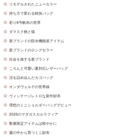
リモデルされたニューカラー
持ち方で変わる軽快バッグ
彩り8号帆布の世界
ダマスク柄と猫
新ブランドの防水機能派アイテム
新ブランドのロングセラー
社会を旅する新ブランド
ころんと可愛い夏対応レザーバッグ
涼を詰め込んだカゴバッグ
オンダヴェルデの世界線
ヴィンテージレトロな新作財布
理想のミニショルダーバッグデビュー
2026のマダガスカルラフィア
数量限定アイテムは軽やかに
霧の中から育つミニ財布