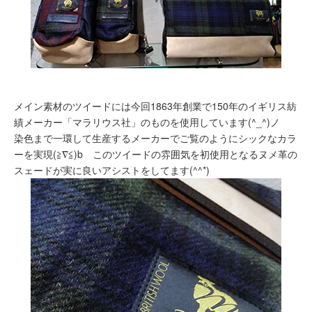
メイン素材のツイードには今回1863年創業で150年のイギリス紡
績メーカー「マラリウス社」のものを使用しています(^_^)ノ
染色まで一環して生産するメーカーでご覧のようにシックなカラ
ーを実現(≧∇≦)b このツイードの雰囲気を初使用となるヌメ革の
スェードが実に良いアシストをしてます(^^*)