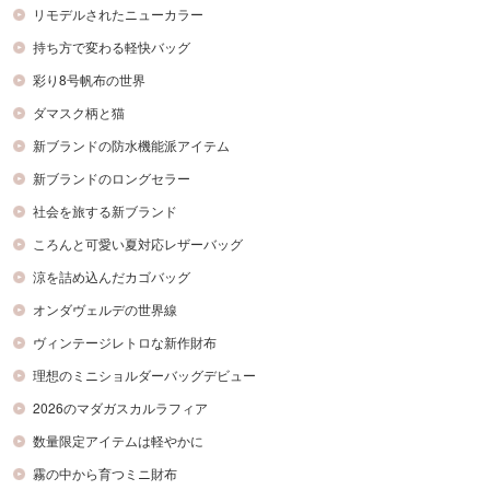
リモデルされたニューカラー
持ち方で変わる軽快バッグ
彩り8号帆布の世界
ダマスク柄と猫
新ブランドの防水機能派アイテム
新ブランドのロングセラー
社会を旅する新ブランド
ころんと可愛い夏対応レザーバッグ
涼を詰め込んだカゴバッグ
オンダヴェルデの世界線
ヴィンテージレトロな新作財布
理想のミニショルダーバッグデビュー
2026のマダガスカルラフィア
数量限定アイテムは軽やかに
霧の中から育つミニ財布