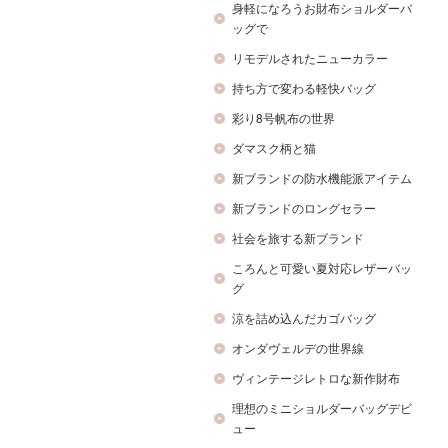
身軽になろうお財布ショルダーバ
ッグで
リモデルされたニューカラー
持ち方で変わる軽快バッグ
彩り8号帆布の世界
ダマスク柄と猫
新ブランドの防水機能派アイテム
新ブランドのロングセラー
社会を旅する新ブランド
ころんと可愛い夏対応レザーバッ
グ
涼を詰め込んだカゴバッグ
オンダヴェルデの世界線
ヴィンテージレトロな新作財布
理想のミニショルダーバッグデビ
ュー