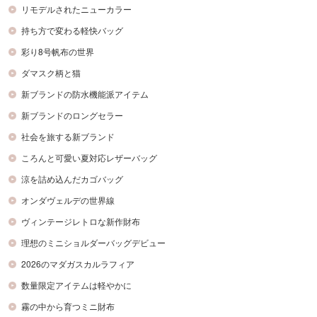
リモデルされたニューカラー
持ち方で変わる軽快バッグ
彩り8号帆布の世界
ダマスク柄と猫
新ブランドの防水機能派アイテム
新ブランドのロングセラー
社会を旅する新ブランド
ころんと可愛い夏対応レザーバッグ
涼を詰め込んだカゴバッグ
オンダヴェルデの世界線
ヴィンテージレトロな新作財布
理想のミニショルダーバッグデビュー
2026のマダガスカルラフィア
数量限定アイテムは軽やかに
霧の中から育つミニ財布