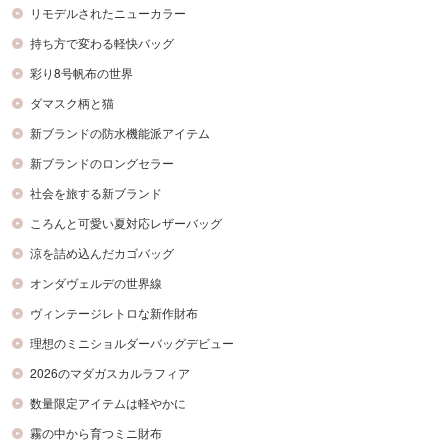
リモデルされたニューカラー
持ち方で変わる軽快バッグ
彩り8号帆布の世界
ダマスク柄と猫
新ブランドの防水機能派アイテム
新ブランドのロングセラー
社会を旅する新ブランド
ころんと可愛い夏対応レザーバッグ
涼を詰め込んだカゴバッグ
オンダヴェルデの世界線
ヴィンテージレトロな新作財布
理想のミニショルダーバッグデビュー
2026のマダガスカルラフィア
数量限定アイテムは軽やかに
霧の中から育つミニ財布