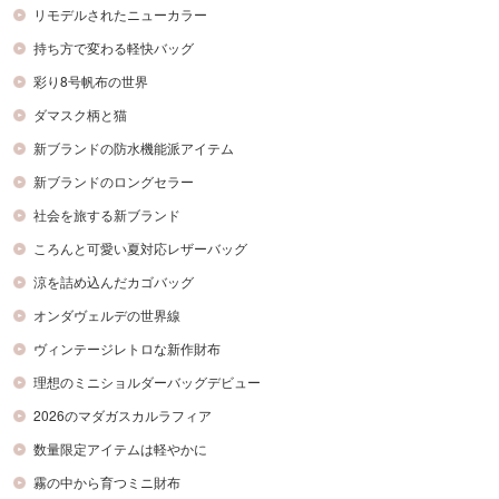
リモデルされたニューカラー
持ち方で変わる軽快バッグ
彩り8号帆布の世界
ダマスク柄と猫
新ブランドの防水機能派アイテム
新ブランドのロングセラー
社会を旅する新ブランド
ころんと可愛い夏対応レザーバッグ
涼を詰め込んだカゴバッグ
オンダヴェルデの世界線
ヴィンテージレトロな新作財布
理想のミニショルダーバッグデビュー
2026のマダガスカルラフィア
数量限定アイテムは軽やかに
霧の中から育つミニ財布