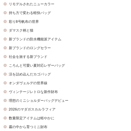
リモデルされたニューカラー
持ち方で変わる軽快バッグ
彩り8号帆布の世界
ダマスク柄と猫
新ブランドの防水機能派アイテム
新ブランドのロングセラー
社会を旅する新ブランド
ころんと可愛い夏対応レザーバッグ
涼を詰め込んだカゴバッグ
オンダヴェルデの世界線
ヴィンテージレトロな新作財布
理想のミニショルダーバッグデビュー
2026のマダガスカルラフィア
数量限定アイテムは軽やかに
霧の中から育つミニ財布