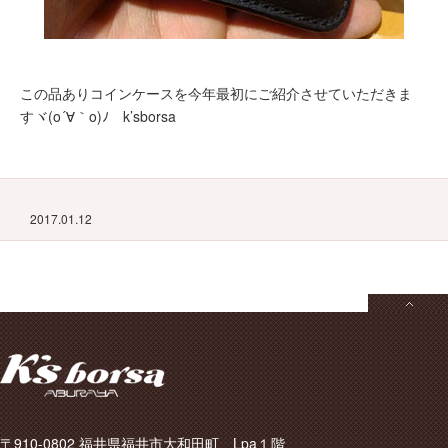
この品ありコインケースを今年最初にご紹介させていただきま
すヾ(o´∀｀o)ﾉ k’sborsa
2017.01.12
〒910-0802 福井県福井市大和田町 Lpa１階