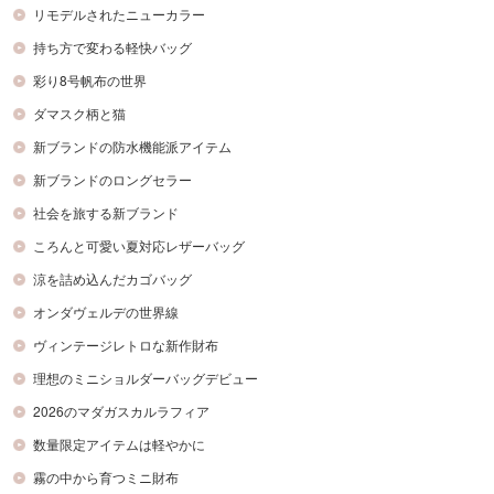
リモデルされたニューカラー
持ち方で変わる軽快バッグ
彩り8号帆布の世界
ダマスク柄と猫
新ブランドの防水機能派アイテム
新ブランドのロングセラー
社会を旅する新ブランド
ころんと可愛い夏対応レザーバッグ
涼を詰め込んだカゴバッグ
オンダヴェルデの世界線
ヴィンテージレトロな新作財布
理想のミニショルダーバッグデビュー
2026のマダガスカルラフィア
数量限定アイテムは軽やかに
霧の中から育つミニ財布