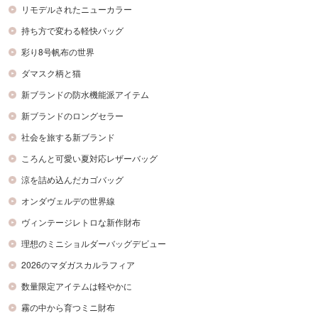
リモデルされたニューカラー
持ち方で変わる軽快バッグ
彩り8号帆布の世界
ダマスク柄と猫
新ブランドの防水機能派アイテム
新ブランドのロングセラー
社会を旅する新ブランド
ころんと可愛い夏対応レザーバッグ
涼を詰め込んだカゴバッグ
オンダヴェルデの世界線
ヴィンテージレトロな新作財布
理想のミニショルダーバッグデビュー
2026のマダガスカルラフィア
数量限定アイテムは軽やかに
霧の中から育つミニ財布