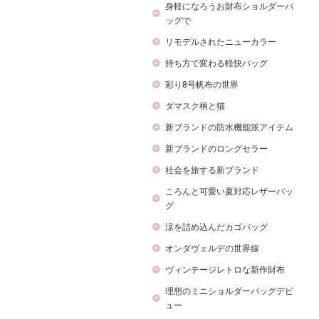
身軽になろうお財布ショルダーバ
ッグで
リモデルされたニューカラー
持ち方で変わる軽快バッグ
彩り8号帆布の世界
ダマスク柄と猫
新ブランドの防水機能派アイテム
新ブランドのロングセラー
社会を旅する新ブランド
ころんと可愛い夏対応レザーバッ
グ
涼を詰め込んだカゴバッグ
オンダヴェルデの世界線
ヴィンテージレトロな新作財布
理想のミニショルダーバッグデビ
ュー