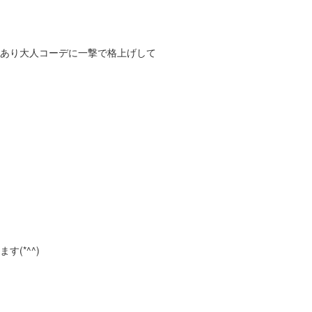
リあり大人コーデに一撃で格上げして
(*^^)