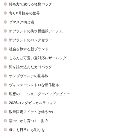
持ち方で変わる軽快バッグ
彩り8号帆布の世界
ダマスク柄と猫
新ブランドの防水機能派アイテム
新ブランドのロングセラー
社会を旅する新ブランド
ころんと可愛い夏対応レザーバッグ
涼を詰め込んだカゴバッグ
オンダヴェルデの世界線
ヴィンテージレトロな新作財布
理想のミニショルダーバッグデビュー
2026のマダガスカルラフィア
数量限定アイテムは軽やかに
霧の中から育つミニ財布
母にも日常にも彩りを