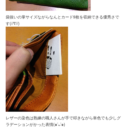
袋抜いの掌サイズながらなんとカード9枚を収納できる優秀さで
す(//∇//)
レザーの染色は熟練の職人さんが手で叩きながら単色でも少しグ
ラデーションがかった表情(๑’ᴗ’๑)