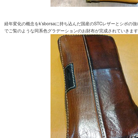
経年変化の概念をk’sborsaに持ち込んだ国産のSTCレザーとシボ
でご覧のような同系色グラデーションのお財布が完成されていきます＼(^