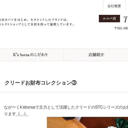
会社概要
クリードお財布コレクション③
ながーくk’sborsaで主力として活躍したクリードのSTCシリーズ
ります_(._.)_