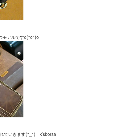
デルですo(^o^)o
ます(^_^) k’sborsa