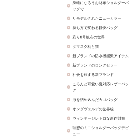
身軽になろうお財布ショルダーバ
ッグで
リモデルされたニューカラー
持ち方で変わる軽快バッグ
彩り8号帆布の世界
ダマスク柄と猫
新ブランドの防水機能派アイテム
新ブランドのロングセラー
社会を旅する新ブランド
ころんと可愛い夏対応レザーバッ
グ
涼を詰め込んだカゴバッグ
オンダヴェルデの世界線
ヴィンテージレトロな新作財布
理想のミニショルダーバッグデビ
ュー