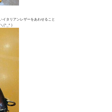
の強いイタリアンレザーをあわせること
_^ )