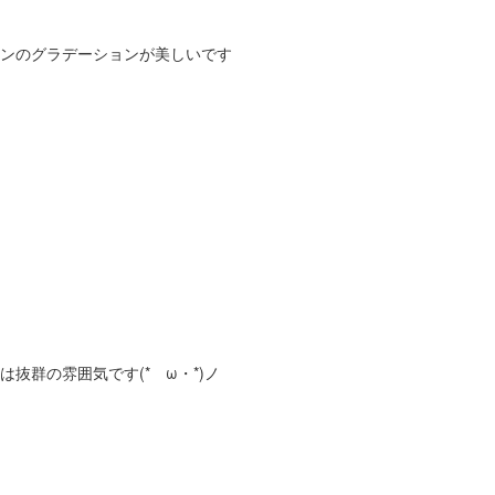
ンのグラデーションが美しいです
抜群の雰囲気です(*ゝω・*)ノ