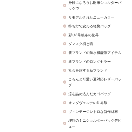
身軽になろうお財布ショルダーバ
ッグで
リモデルされたニューカラー
持ち方で変わる軽快バッグ
彩り8号帆布の世界
ダマスク柄と猫
新ブランドの防水機能派アイテム
新ブランドのロングセラー
社会を旅する新ブランド
ころんと可愛い夏対応レザーバッ
グ
涼を詰め込んだカゴバッグ
オンダヴェルデの世界線
ヴィンテージレトロな新作財布
理想のミニショルダーバッグデビ
ュー