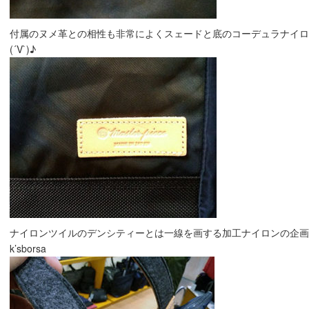
付属のヌメ革との相性も非常によくスェードと底のコーデュラナイロ
(´V`)♪
ナイロンツイルのデンシティーとは一線を画する加工ナイロンの企画は
k’sborsa