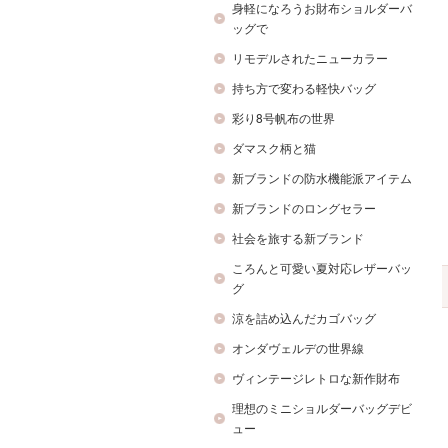
身軽になろうお財布ショルダーバ
ッグで
リモデルされたニューカラー
持ち方で変わる軽快バッグ
彩り8号帆布の世界
ダマスク柄と猫
新ブランドの防水機能派アイテム
新ブランドのロングセラー
社会を旅する新ブランド
ころんと可愛い夏対応レザーバッ
グ
涼を詰め込んだカゴバッグ
オンダヴェルデの世界線
ヴィンテージレトロな新作財布
理想のミニショルダーバッグデビ
ュー