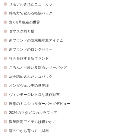
リモデルされたニューカラー
持ち方で変わる軽快バッグ
彩り8号帆布の世界
ダマスク柄と猫
新ブランドの防水機能派アイテム
新ブランドのロングセラー
社会を旅する新ブランド
ころんと可愛い夏対応レザーバッグ
涼を詰め込んだカゴバッグ
オンダヴェルデの世界線
ヴィンテージレトロな新作財布
理想のミニショルダーバッグデビュー
2026のマダガスカルラフィア
数量限定アイテムは軽やかに
霧の中から育つミニ財布