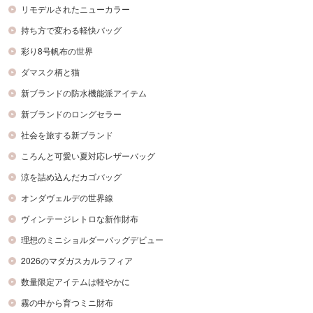
リモデルされたニューカラー
持ち方で変わる軽快バッグ
彩り8号帆布の世界
ダマスク柄と猫
新ブランドの防水機能派アイテム
新ブランドのロングセラー
社会を旅する新ブランド
ころんと可愛い夏対応レザーバッグ
涼を詰め込んだカゴバッグ
オンダヴェルデの世界線
ヴィンテージレトロな新作財布
理想のミニショルダーバッグデビュー
2026のマダガスカルラフィア
数量限定アイテムは軽やかに
霧の中から育つミニ財布