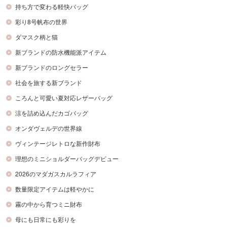
持ち方で変わる軽快バッグ
彩り8号帆布の世界
ダマスク柄と猫
新ブランドの防水機能派アイテム
新ブランドのロングセラー
社会を旅する新ブランド
ころんと可愛い夏対応レザーバッグ
涼を詰め込んだカゴバッグ
オンダヴェルデの世界線
ヴィンテージレトロな新作財布
理想のミニショルダーバッグデビュー
2026のマダガスカルラフィア
数量限定アイテムは軽やかに
霧の中から育つミニ財布
母にも日常にも彩りを