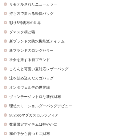
リモデルされたニューカラー
持ち方で変わる軽快バッグ
彩り8号帆布の世界
ダマスク柄と猫
新ブランドの防水機能派アイテム
新ブランドのロングセラー
社会を旅する新ブランド
ころんと可愛い夏対応レザーバッグ
涼を詰め込んだカゴバッグ
オンダヴェルデの世界線
ヴィンテージレトロな新作財布
理想のミニショルダーバッグデビュー
2026のマダガスカルラフィア
数量限定アイテムは軽やかに
霧の中から育つミニ財布