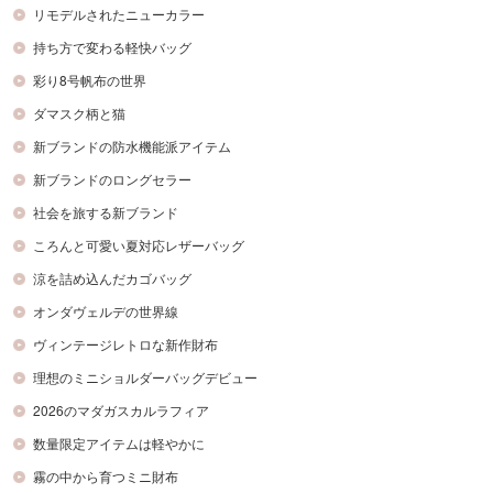
リモデルされたニューカラー
持ち方で変わる軽快バッグ
彩り8号帆布の世界
ダマスク柄と猫
新ブランドの防水機能派アイテム
新ブランドのロングセラー
社会を旅する新ブランド
ころんと可愛い夏対応レザーバッグ
涼を詰め込んだカゴバッグ
オンダヴェルデの世界線
ヴィンテージレトロな新作財布
理想のミニショルダーバッグデビュー
2026のマダガスカルラフィア
数量限定アイテムは軽やかに
霧の中から育つミニ財布