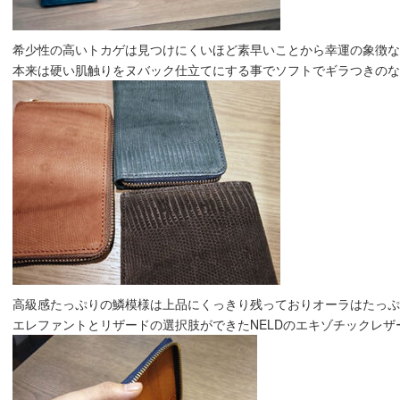
希少性の高いトカゲは見つけにくいほど素早いことから幸運の象徴なんで
本来は硬い肌触りをヌバック仕立てにする事でソフトでギラつきのないも
高級感たっぷりの鱗模様は上品にくっきり残っておりオーラはたっぷり(*
エレファントとリザードの選択肢ができたNELDのエキゾチックレザー