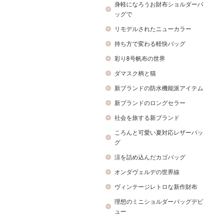
身軽になろうお財布ショルダーバ
ッグで
リモデルされたニューカラー
持ち方で変わる軽快バッグ
彩り8号帆布の世界
ダマスク柄と猫
新ブランドの防水機能派アイテム
新ブランドのロングセラー
社会を旅する新ブランド
ころんと可愛い夏対応レザーバッ
グ
涼を詰め込んだカゴバッグ
オンダヴェルデの世界線
ヴィンテージレトロな新作財布
理想のミニショルダーバッグデビ
ュー