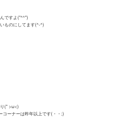
すよ(*^^*)
のにしてます(^-^)
 >ω<)
コーナーは昨年以上です(・・;)