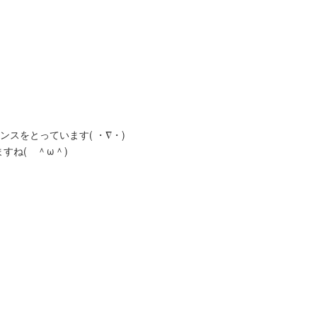
スをとっています( ・∇・)
すね( ＾ω＾)