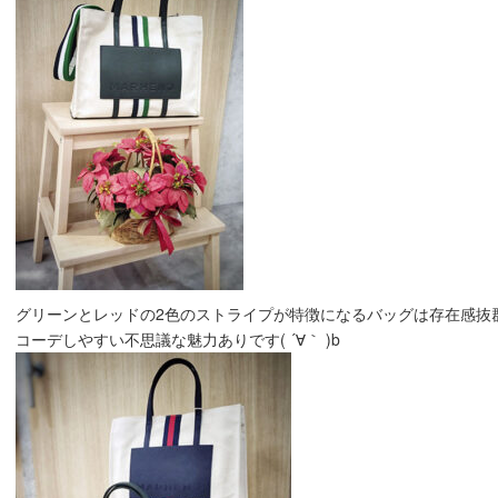
グリーンとレッドの2色のストライプが特徴になるバッグは存在感抜
コーデしやすい不思議な魅力ありです( ´∀｀ )b