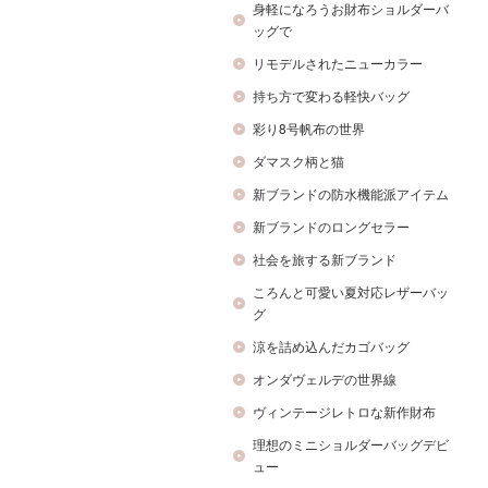
身軽になろうお財布ショルダーバ
ッグで
リモデルされたニューカラー
持ち方で変わる軽快バッグ
彩り8号帆布の世界
ダマスク柄と猫
新ブランドの防水機能派アイテム
新ブランドのロングセラー
社会を旅する新ブランド
ころんと可愛い夏対応レザーバッ
グ
涼を詰め込んだカゴバッグ
オンダヴェルデの世界線
ヴィンテージレトロな新作財布
理想のミニショルダーバッグデビ
ュー