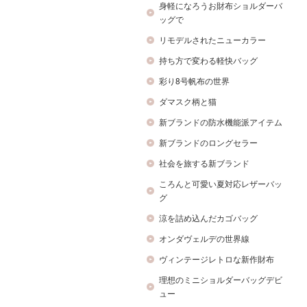
身軽になろうお財布ショルダーバ
ッグで
リモデルされたニューカラー
持ち方で変わる軽快バッグ
彩り8号帆布の世界
ダマスク柄と猫
新ブランドの防水機能派アイテム
新ブランドのロングセラー
社会を旅する新ブランド
ころんと可愛い夏対応レザーバッ
グ
涼を詰め込んだカゴバッグ
オンダヴェルデの世界線
ヴィンテージレトロな新作財布
理想のミニショルダーバッグデビ
ュー