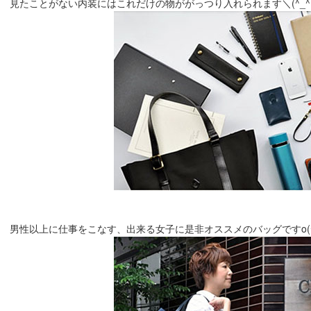
見たことがない内装にはこれだけの物ががっつり入れられます＼(^_^ 
男性以上に仕事をこなす、出来る女子に是非オススメのバッグですo(^o^)o