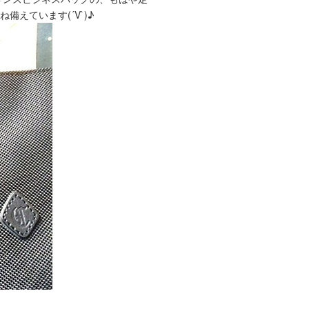
えています(´V`)♪