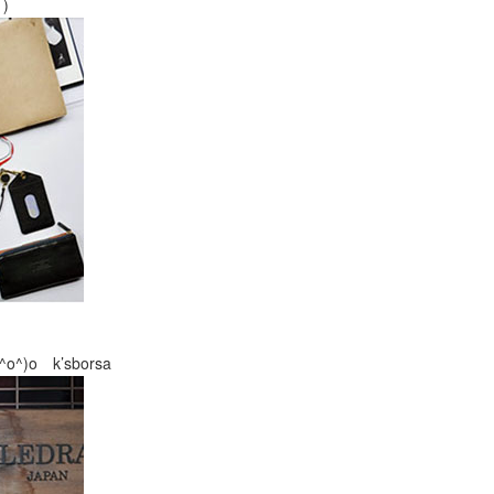
)
 k’sborsa