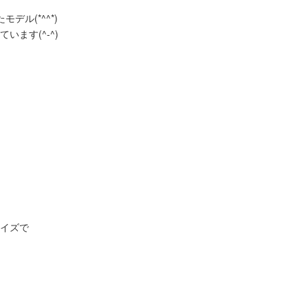
ル(*^^*)
ます(^-^)
イズで