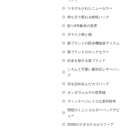
リモデルされたニューカラー
持ち方で変わる軽快バッグ
彩り8号帆布の世界
ダマスク柄と猫
新ブランドの防水機能派アイテム
新ブランドのロングセラー
社会を旅する新ブランド
ころんと可愛い夏対応レザーバッ
グ
涼を詰め込んだカゴバッグ
オンダヴェルデの世界線
ヴィンテージレトロな新作財布
理想のミニショルダーバッグデビ
ュー
2026のマダガスカルラフィア