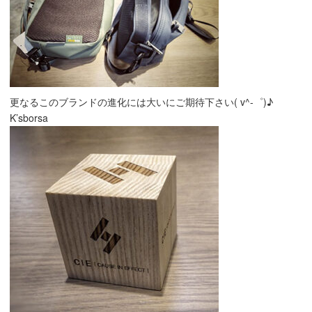
更なるこのブランドの進化には大いにご期待下さい( v^-゜)♪
K’sborsa