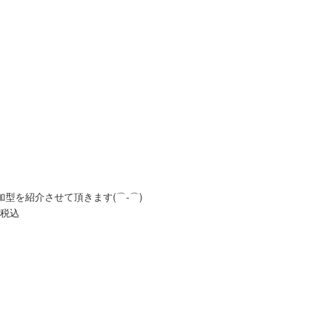
型を紹介させて頂きます(⌒‐⌒)
0税込