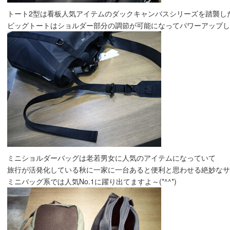
トート2型は看板人気アイテムのダックキャンバスシリーズを踏襲したモデ
ビッグトートはショルダー部分の調節が可能になってパワーアップしてい
ミニショルダーバッグは老若男女に人気のアイテムになっていて
旅行が活発化している秋に一家に一台あると便利と思わせる絶妙なサ
ミニバッグ系では人気No.1に躍り出てますよ～(*^^*)