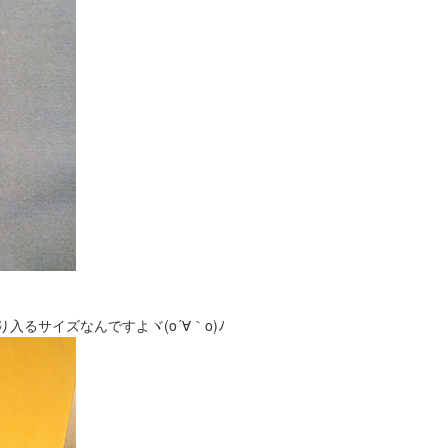
るサイズなんですよヾ(o´∀｀o)ﾉ