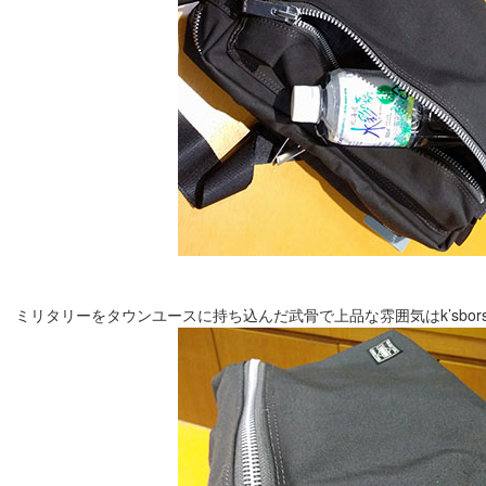
ミリタリーをタウンユースに持ち込んだ武骨で上品な雰囲気はk’sbors