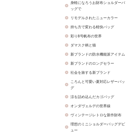
身軽になろうお財布ショルダーバ
ッグで
リモデルされたニューカラー
持ち方で変わる軽快バッグ
彩り8号帆布の世界
ダマスク柄と猫
新ブランドの防水機能派アイテム
新ブランドのロングセラー
社会を旅する新ブランド
ころんと可愛い夏対応レザーバッ
グ
涼を詰め込んだカゴバッグ
オンダヴェルデの世界線
ヴィンテージレトロな新作財布
理想のミニショルダーバッグデビ
ュー