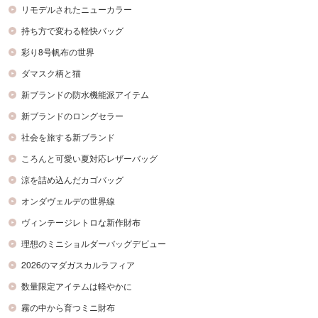
リモデルされたニューカラー
持ち方で変わる軽快バッグ
彩り8号帆布の世界
ダマスク柄と猫
新ブランドの防水機能派アイテム
新ブランドのロングセラー
社会を旅する新ブランド
ころんと可愛い夏対応レザーバッグ
涼を詰め込んだカゴバッグ
オンダヴェルデの世界線
ヴィンテージレトロな新作財布
理想のミニショルダーバッグデビュー
2026のマダガスカルラフィア
数量限定アイテムは軽やかに
霧の中から育つミニ財布