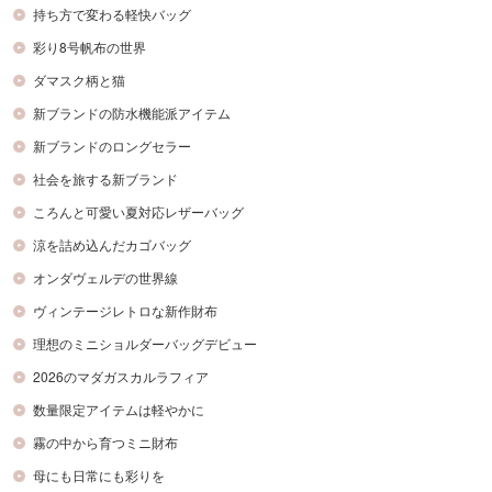
持ち方で変わる軽快バッグ
彩り8号帆布の世界
ダマスク柄と猫
新ブランドの防水機能派アイテム
新ブランドのロングセラー
社会を旅する新ブランド
ころんと可愛い夏対応レザーバッグ
涼を詰め込んだカゴバッグ
オンダヴェルデの世界線
ヴィンテージレトロな新作財布
理想のミニショルダーバッグデビュー
2026のマダガスカルラフィア
数量限定アイテムは軽やかに
霧の中から育つミニ財布
母にも日常にも彩りを