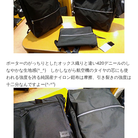
ポーターのがっちりとしたオックス織りと違い420デニールのし
なやかな生地感(^_^) しかしながら航空機のタイヤの芯にも使
われる強度を誇る純国産ナイロン鎧布は摩擦、引き裂きの強度は
十二分なんですよー(^-^*)