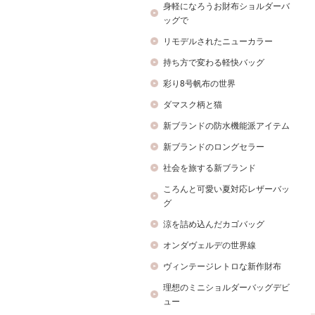
身軽になろうお財布ショルダーバ
ッグで
リモデルされたニューカラー
持ち方で変わる軽快バッグ
彩り8号帆布の世界
ダマスク柄と猫
新ブランドの防水機能派アイテム
新ブランドのロングセラー
社会を旅する新ブランド
ころんと可愛い夏対応レザーバッ
グ
涼を詰め込んだカゴバッグ
オンダヴェルデの世界線
ヴィンテージレトロな新作財布
理想のミニショルダーバッグデビ
ュー