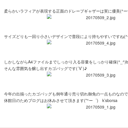
柔らかいラフィアが表現する正面のドレープギャザーは実に優美(^ー^
サイズどりも一回り小さいデザインで普段により持ちやすいですね(^^
しかしながらA4ファイルまでしっかり入る容量をしっかり確保(^_^)b
そんな雰囲気を醸し出すカゴバッグです(´V`)♪
今年の出揃ったカゴバッグも例年通り売り切れ御免の一点ものなのでお急
休館日のためブログはお休みさせて頂きます(*^ー゜) k’sborsa