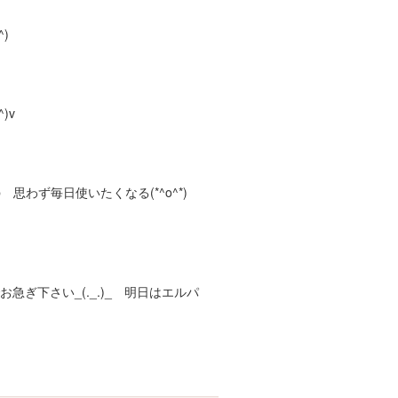
)
)v
 思わず毎日使いたくなる(*^o^*)
ぎ下さい_(._.)_ 明日はエルパ