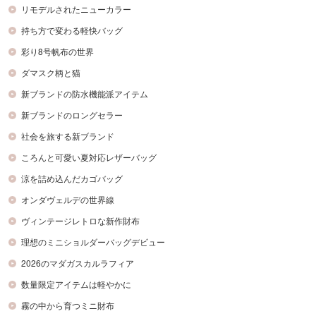
リモデルされたニューカラー
持ち方で変わる軽快バッグ
彩り8号帆布の世界
ダマスク柄と猫
新ブランドの防水機能派アイテム
新ブランドのロングセラー
社会を旅する新ブランド
ころんと可愛い夏対応レザーバッグ
涼を詰め込んだカゴバッグ
オンダヴェルデの世界線
ヴィンテージレトロな新作財布
理想のミニショルダーバッグデビュー
2026のマダガスカルラフィア
数量限定アイテムは軽やかに
霧の中から育つミニ財布