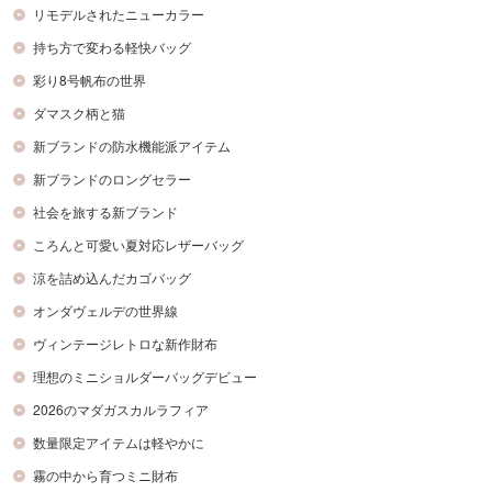
リモデルされたニューカラー
持ち方で変わる軽快バッグ
彩り8号帆布の世界
ダマスク柄と猫
新ブランドの防水機能派アイテム
新ブランドのロングセラー
社会を旅する新ブランド
ころんと可愛い夏対応レザーバッグ
涼を詰め込んだカゴバッグ
オンダヴェルデの世界線
ヴィンテージレトロな新作財布
理想のミニショルダーバッグデビュー
2026のマダガスカルラフィア
数量限定アイテムは軽やかに
霧の中から育つミニ財布