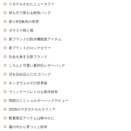
リモデルされたニューカラー
持ち方で変わる軽快バッグ
彩り8号帆布の世界
ダマスク柄と猫
新ブランドの防水機能派アイテム
新ブランドのロングセラー
社会を旅する新ブランド
ころんと可愛い夏対応レザーバッグ
涼を詰め込んだカゴバッグ
オンダヴェルデの世界線
ヴィンテージレトロな新作財布
理想のミニショルダーバッグデビュー
2026のマダガスカルラフィア
数量限定アイテムは軽やかに
霧の中から育つミニ財布