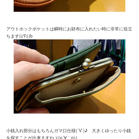
アウトホックポケットは瞬時にお財布に入れたい時に非常に役立
ちます(≧∇≦)b
小銭入れ部分はもちろんガマ口仕様(´V`)♪ 大きくゆったり小銭
を探すことが出来ますねヾ(o´∀｀o)ﾉ