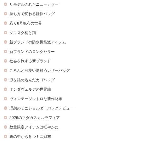
リモデルされたニューカラー
持ち方で変わる軽快バッグ
彩り8号帆布の世界
ダマスク柄と猫
新ブランドの防水機能派アイテム
新ブランドのロングセラー
社会を旅する新ブランド
ころんと可愛い夏対応レザーバッグ
涼を詰め込んだカゴバッグ
オンダヴェルデの世界線
ヴィンテージレトロな新作財布
理想のミニショルダーバッグデビュー
2026のマダガスカルラフィア
数量限定アイテムは軽やかに
霧の中から育つミニ財布