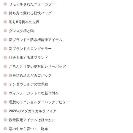
リモデルされたニューカラー
持ち方で変わる軽快バッグ
彩り8号帆布の世界
ダマスク柄と猫
新ブランドの防水機能派アイテム
新ブランドのロングセラー
社会を旅する新ブランド
ころんと可愛い夏対応レザーバッグ
涼を詰め込んだカゴバッグ
オンダヴェルデの世界線
ヴィンテージレトロな新作財布
理想のミニショルダーバッグデビュー
2026のマダガスカルラフィア
数量限定アイテムは軽やかに
霧の中から育つミニ財布