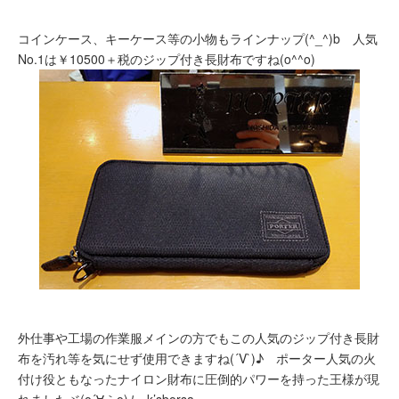
コインケース、キーケース等の小物もラインナップ(^_^)b 人気
No.1は￥10500＋税のジップ付き長財布ですね(o^^o)
外仕事や工場の作業服メインの方でもこの人気のジップ付き長財
布を汚れ等を気にせず使用できますね(´V`)♪ ポーター人気の火
付け役ともなったナイロン財布に圧倒的パワーを持った王様が現
れましたヾ(o´∀｀o)ﾉ k’sborsa