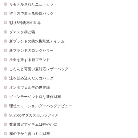
リモデルされたニューカラー
持ち方で変わる軽快バッグ
彩り8号帆布の世界
ダマスク柄と猫
新ブランドの防水機能派アイテム
新ブランドのロングセラー
社会を旅する新ブランド
ころんと可愛い夏対応レザーバッグ
涼を詰め込んだカゴバッグ
オンダヴェルデの世界線
ヴィンテージレトロな新作財布
理想のミニショルダーバッグデビュー
2026のマダガスカルラフィア
数量限定アイテムは軽やかに
霧の中から育つミニ財布