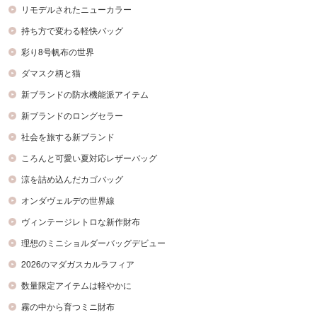
リモデルされたニューカラー
持ち方で変わる軽快バッグ
彩り8号帆布の世界
ダマスク柄と猫
新ブランドの防水機能派アイテム
新ブランドのロングセラー
社会を旅する新ブランド
ころんと可愛い夏対応レザーバッグ
涼を詰め込んだカゴバッグ
オンダヴェルデの世界線
ヴィンテージレトロな新作財布
理想のミニショルダーバッグデビュー
2026のマダガスカルラフィア
数量限定アイテムは軽やかに
霧の中から育つミニ財布