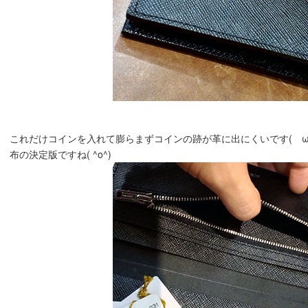
これだけコインを入れて膨らまずコインの跡が革に出にくいです(ゝω
布の決定版ですね( ^o^)