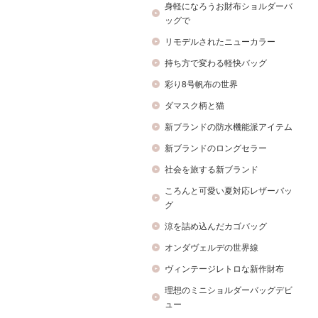
身軽になろうお財布ショルダーバ
ッグで
リモデルされたニューカラー
持ち方で変わる軽快バッグ
彩り8号帆布の世界
ダマスク柄と猫
新ブランドの防水機能派アイテム
新ブランドのロングセラー
社会を旅する新ブランド
ころんと可愛い夏対応レザーバッ
グ
涼を詰め込んだカゴバッグ
オンダヴェルデの世界線
ヴィンテージレトロな新作財布
理想のミニショルダーバッグデビ
ュー