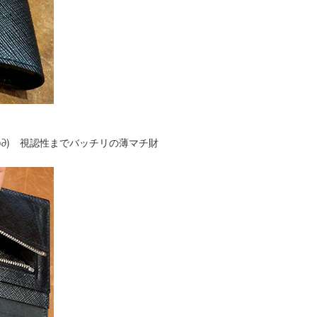
∂) 視認性までバッチリの薄マチ財