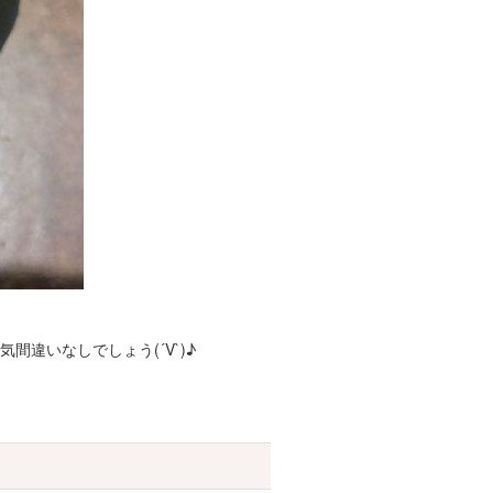
間違いなしでしょう(´V`)♪