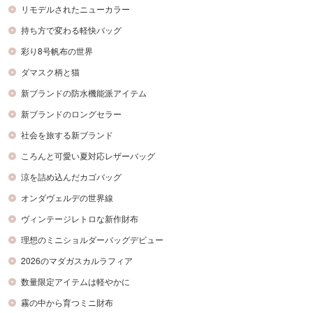
リモデルされたニューカラー
持ち方で変わる軽快バッグ
彩り8号帆布の世界
ダマスク柄と猫
新ブランドの防水機能派アイテム
新ブランドのロングセラー
社会を旅する新ブランド
ころんと可愛い夏対応レザーバッグ
涼を詰め込んだカゴバッグ
オンダヴェルデの世界線
ヴィンテージレトロな新作財布
理想のミニショルダーバッグデビュー
2026のマダガスカルラフィア
数量限定アイテムは軽やかに
霧の中から育つミニ財布