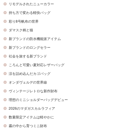
リモデルされたニューカラー
持ち方で変わる軽快バッグ
彩り8号帆布の世界
ダマスク柄と猫
新ブランドの防水機能派アイテム
新ブランドのロングセラー
社会を旅する新ブランド
ころんと可愛い夏対応レザーバッグ
涼を詰め込んだカゴバッグ
オンダヴェルデの世界線
ヴィンテージレトロな新作財布
理想のミニショルダーバッグデビュー
2026のマダガスカルラフィア
数量限定アイテムは軽やかに
霧の中から育つミニ財布