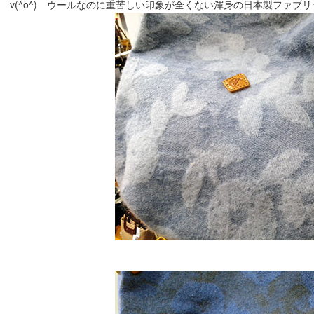
v(^o^) ウールなのに重苦しい印象が全くない渾身の日本製ファブリ