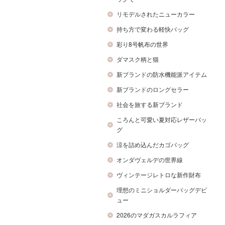
リモデルされたニューカラー
持ち方で変わる軽快バッグ
彩り8号帆布の世界
ダマスク柄と猫
新ブランドの防水機能派アイテム
新ブランドのロングセラー
社会を旅する新ブランド
ころんと可愛い夏対応レザーバッ
グ
涼を詰め込んだカゴバッグ
オンダヴェルデの世界線
ヴィンテージレトロな新作財布
理想のミニショルダーバッグデビ
ュー
2026のマダガスカルラフィア