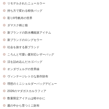
リモデルされたニューカラー
持ち方で変わる軽快バッグ
彩り8号帆布の世界
ダマスク柄と猫
新ブランドの防水機能派アイテム
新ブランドのロングセラー
社会を旅する新ブランド
ころんと可愛い夏対応レザーバッグ
涼を詰め込んだカゴバッグ
オンダヴェルデの世界線
ヴィンテージレトロな新作財布
理想のミニショルダーバッグデビュー
2026のマダガスカルラフィア
数量限定アイテムは軽やかに
霧の中から育つミニ財布