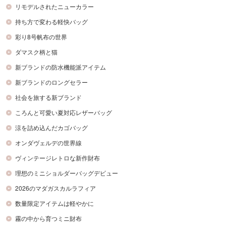
リモデルされたニューカラー
持ち方で変わる軽快バッグ
彩り8号帆布の世界
ダマスク柄と猫
新ブランドの防水機能派アイテム
新ブランドのロングセラー
社会を旅する新ブランド
ころんと可愛い夏対応レザーバッグ
涼を詰め込んだカゴバッグ
オンダヴェルデの世界線
ヴィンテージレトロな新作財布
理想のミニショルダーバッグデビュー
2026のマダガスカルラフィア
数量限定アイテムは軽やかに
霧の中から育つミニ財布