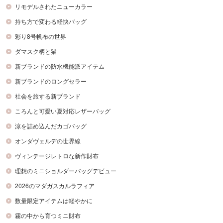
リモデルされたニューカラー
持ち方で変わる軽快バッグ
彩り8号帆布の世界
ダマスク柄と猫
新ブランドの防水機能派アイテム
新ブランドのロングセラー
社会を旅する新ブランド
ころんと可愛い夏対応レザーバッグ
涼を詰め込んだカゴバッグ
オンダヴェルデの世界線
ヴィンテージレトロな新作財布
理想のミニショルダーバッグデビュー
2026のマダガスカルラフィア
数量限定アイテムは軽やかに
霧の中から育つミニ財布