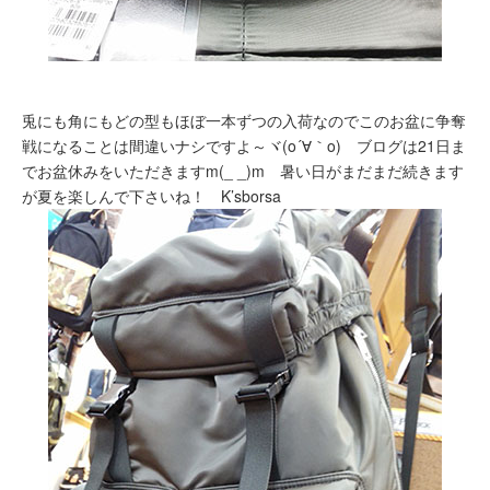
兎にも角にもどの型もほぼ一本ずつの入荷なのでこのお盆に争奪
戦になることは間違いナシですよ～ヾ(o´∀｀o) ブログは21日ま
でお盆休みをいただきますm(_ _)m 暑い日がまだまだ続きます
が夏を楽しんで下さいね！ K’sborsa